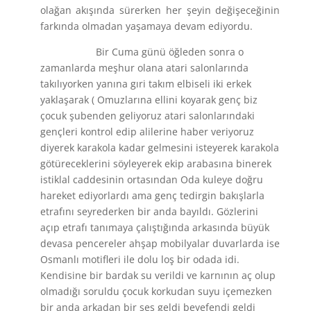
olağan akışında sürerken her şeyin değişeceğinin
farkında olmadan yaşamaya devam ediyordu.
Bir Cuma günü öğleden sonra o
zamanlarda meşhur olana atari salonlarında
takılıyorken yanına gıri takım elbiseli iki erkek
yaklaşarak ( Omuzlarına ellini koyarak genç biz
çocuk şubenden geliyoruz atari salonlarındaki
gençleri kontrol edip alilerine haber veriyoruz
diyerek karakola kadar gelmesini isteyerek karakola
götüreceklerini söyleyerek ekip arabasına binerek
istiklal caddesinin ortasından Oda kuleye doğru
hareket ediyorlardı ama genç tedirgin bakışlarla
etrafını seyrederken bir anda bayıldı. Gözlerini
açıp etrafı tanımaya çalıştığında arkasında büyük
devasa pencereler ahşap mobilyalar duvarlarda ise
Osmanlı motifleri ile dolu loş bir odada idi.
Kendisine bir bardak su verildi ve karnının aç olup
olmadığı soruldu çocuk korkudan suyu içemezken
bir anda arkadan bir ses geldi beyefendi geldi