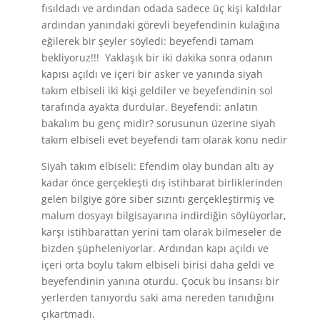
fısıldadı ve ardından odada sadece üç kişi kaldılar
ardından yanındaki görevli beyefendinin kulağına
eğilerek bir şeyler söyledi: beyefendi tamam
bekliyoruz!!! Yaklaşık bir iki dakika sonra odanın
kapısı açıldı ve içeri bir asker ve yanında siyah
takım elbiseli iki kişi geldiler ve beyefendinin sol
tarafında ayakta durdular. Beyefendi: anlatın
bakalım bu genç midir? sorusunun üzerine siyah
takım elbiseli evet beyefendi tam olarak konu nedir
Siyah takım elbiseli: Efendim olay bundan altı ay
kadar önce gerçekleşti dış istihbarat birliklerinden
gelen bilgiye göre siber sızıntı gerçekleştirmiş ve
malum dosyayı bilgisayarına indirdiğin söylüyorlar,
karşı istihbarattan yerini tam olarak bilmeseler de
bizden şüpheleniyorlar. Ardından kapı açıldı ve
içeri orta boylu takım elbiseli birisi daha geldi ve
beyefendinin yanına oturdu. Çocuk bu insansı bir
yerlerden tanıyordu saki ama nereden tanıdığını
çıkartmadı.