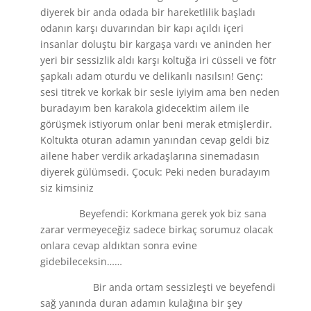
diyerek bir anda odada bir hareketlilik başladı
odanın karşı duvarından bir kapı açıldı içeri
insanlar doluştu bir kargaşa vardı ve aninden her
yeri bir sessizlik aldı karşı koltuğa iri cüsseli ve fötr
şapkalı adam oturdu ve delikanlı nasılsın! Genç:
sesi titrek ve korkak bir sesle iyiyim ama ben neden
buradayım ben karakola gidecektim ailem ile
görüşmek istiyorum onlar beni merak etmişlerdir.
Koltukta oturan adamın yanından cevap geldi biz
ailene haber verdik arkadaşlarına sinemadasın
diyerek gülümsedi. Çocuk: Peki neden buradayım
siz kimsiniz
Beyefendi: Korkmana gerek yok biz sana
zarar vermeyeceğiz sadece birkaç sorumuz olacak
onlara cevap aldıktan sonra evine
gidebileceksin……
Bir anda ortam sessizleşti ve beyefendi
sağ yanında duran adamın kulağına bir şey